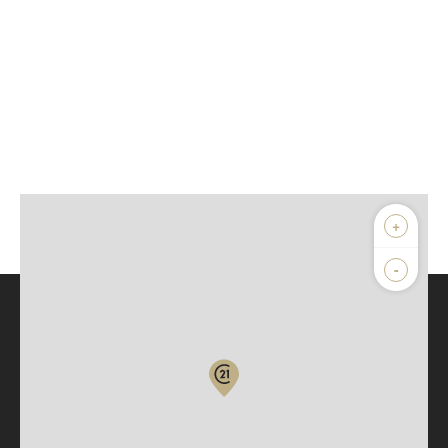
+
-
Parlons de vous, parlons biens
Votre compte :