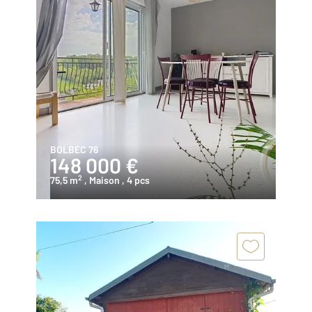
BOLBEC 76
148 000 €
2
75,5 m
, Maison
, 4 pcs