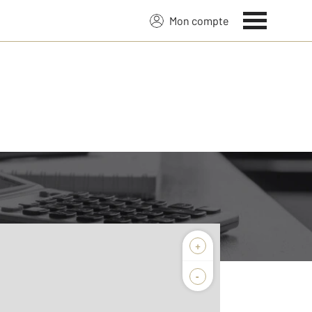
Mon compte
+
-