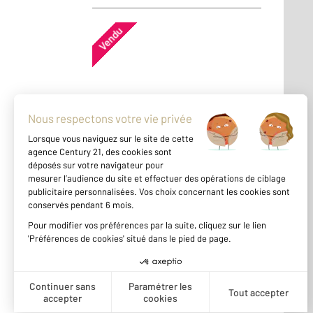
Vendu
Maison - BOLBEC (76210)
En savoir plus
Vendu
Appartement - BOLBEC (76210)