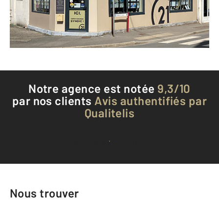
Envoyer un message
Téléphoner à l'agence
Notre agence est notée
9,3/10
par nos clients
Avis authentifiés par
Qualitelis
Voir tous les avis clients
Nous trouver